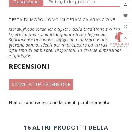
Descrizione
Dettagli del prodotto
AGG


TESTA DI MORO UOMO IN CERAMICA ARANCIONE
LIS

Meravigliose ceramiche tipiche della tradizione siciliana
legate ad una romantica quanto triste leggenda.

Solitamente in coppia raffigurano un Moro e una
giovane donna. Ideali per impreziosire ed arricchire
ogni tipo di ambiente. Disponibili in diverse dimensioni
e tipologie.
RECENSIONI
SCRIVI LA TUA RECENSIONE
Non ci sono recensioni dei clienti per il momento.
16 ALTRI PRODOTTI DELLA