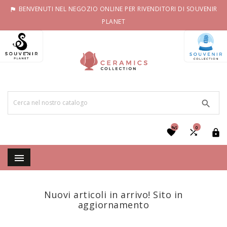
BENVENUTI NEL NEGOZIO ONLINE PER RIVENDITORI DI SOUVENIR

PLANET

%S
0




Nuovi articoli in arrivo! Sito in
aggiornamento