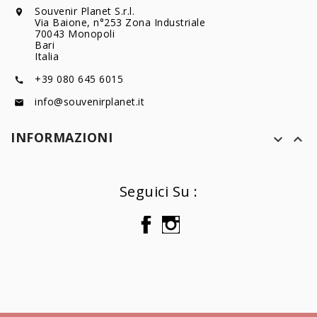
Souvenir Planet S.r.l.

Via Baione, n°253 Zona Industriale
70043 Monopoli
Bari
Italia
+39 080 645 6015

info@souvenirplanet.it

INFORMAZIONI


Seguici Su :