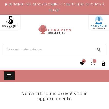
BENVENUTI NEL NEGOZIO ONLINE PER RIVENDITORI DI SOUVENIR

PLANET

%S
0




Nuovi articoli in arrivo! Sito in
aggiornamento