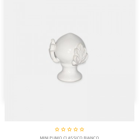





MINI PUMO CLASSICO BIANCO