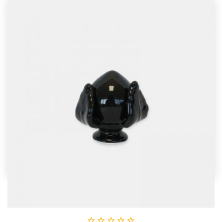




