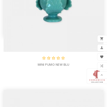

AGG







LIS
MINI PUMO NEW BLU

