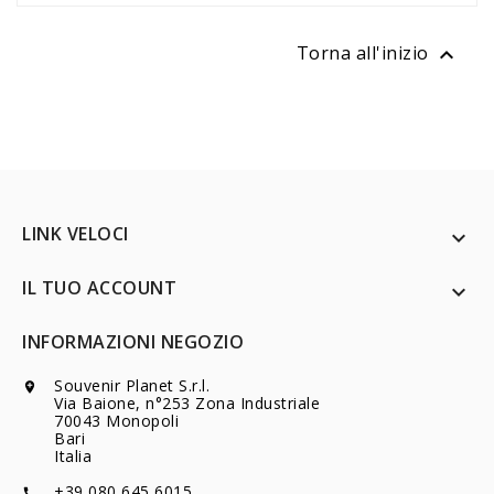
Torna all'inizio

LINK VELOCI

IL TUO ACCOUNT

INFORMAZIONI NEGOZIO
Souvenir Planet S.r.l.

Via Baione, n°253 Zona Industriale
70043 Monopoli
Bari
Italia
+39 080 645 6015
