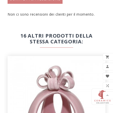
Non ci sono recensioni dei clienti per il momento.
16 ALTRI PRODOTTI DELLA
STESSA CATEGORIA:

AGG


LIS

