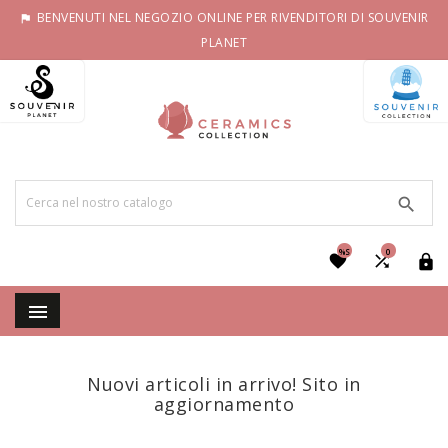
BENVENUTI NEL NEGOZIO ONLINE PER RIVENDITORI DI SOUVENIR

PLANET

%S
0




Nuovi articoli in arrivo! Sito in
aggiornamento