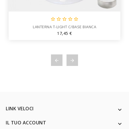





LANTERNA T-LIGHT C/BASE BIANCA
Prezzo
17,45 €


LINK VELOCI

IL TUO ACCOUNT
