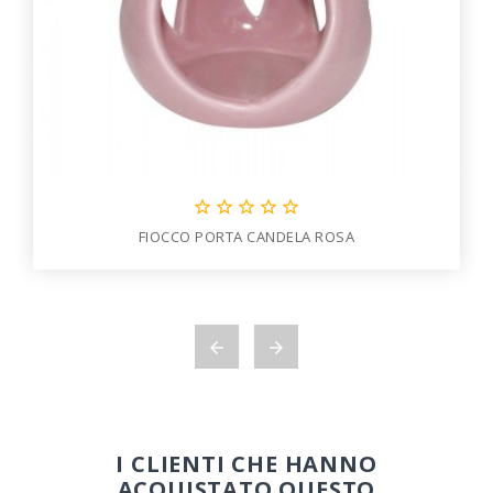





FIOCCO PORTA CANDELA ROSA


I CLIENTI CHE HANNO
ACQUISTATO QUESTO