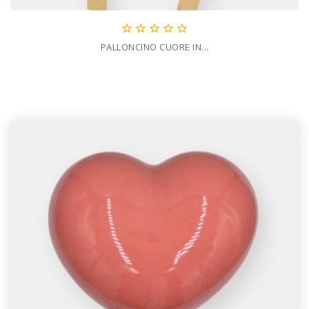





PALLONCINO CUORE IN...