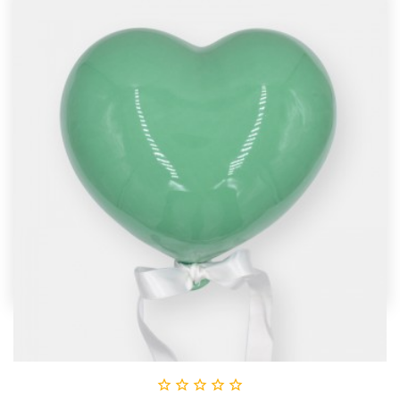




