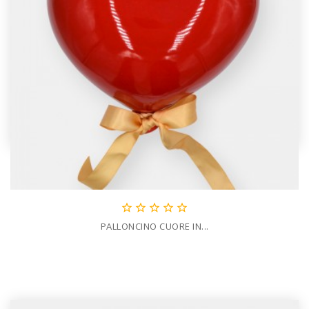





PALLONCINO CUORE IN...