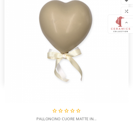

LIS







PALLONCINO CUORE MATTE IN...