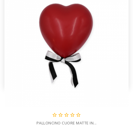





PALLONCINO CUORE MATTE IN...