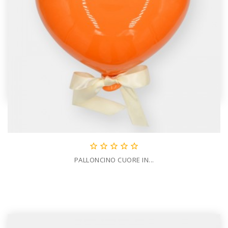





PALLONCINO CUORE IN...