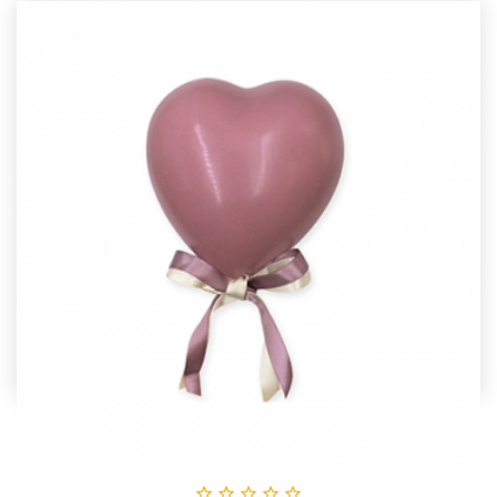




