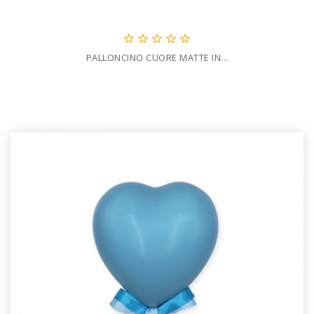





PALLONCINO CUORE MATTE IN...