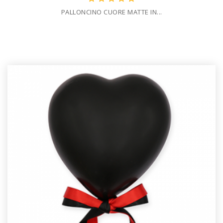
PALLONCINO CUORE MATTE IN...