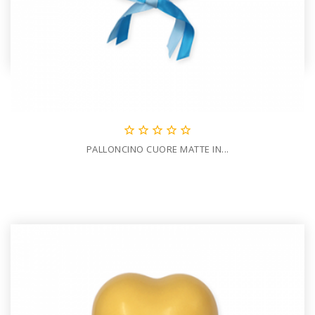





PALLONCINO CUORE MATTE IN...