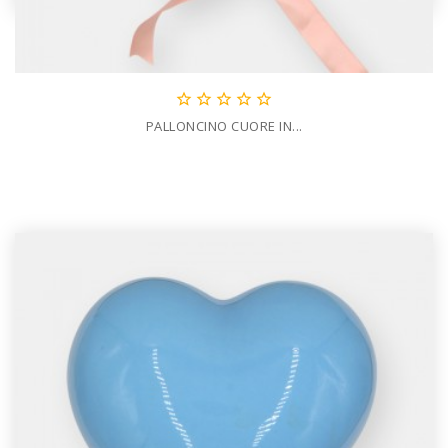





PALLONCINO CUORE IN...