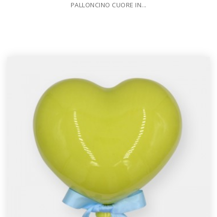
PALLONCINO CUORE IN...