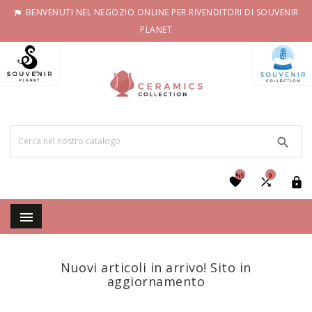
BENVENUTI NEL NEGOZIO ONLINE PER RIVENDITORI DI SOUVENIR

PLANET

%S
0




Nuovi articoli in arrivo! Sito in
aggiornamento