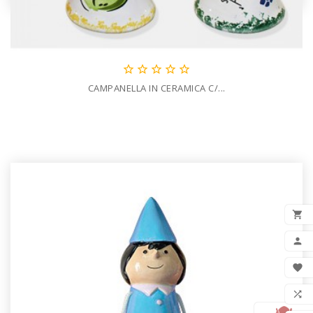





CAMPANELLA IN CERAMICA C/...

AGG


LIS
