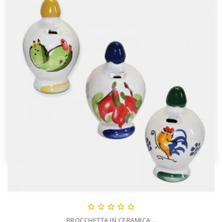





BROCCHETTA IN CERAMICA...