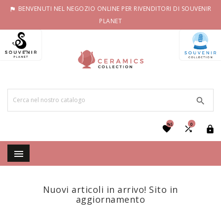
BENVENUTI NEL NEGOZIO ONLINE PER RIVENDITORI DI SOUVENIR

PLANET

%S
0




Nuovi articoli in arrivo! Sito in
aggiornamento