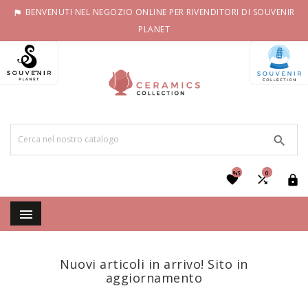
BENVENUTI NEL NEGOZIO ONLINE PER RIVENDITORI DI SOUVENIR

PLANET

%S
0




Nuovi articoli in arrivo! Sito in
aggiornamento