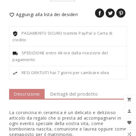
Aggiungi alla lista dei desideri

PAGAMENTO SICURO tramite PayPal o Carta di
credito
SPEDIZIONE entro 48 ore dalla ricezione del
pagamento
RESI GRATUITI hai 7 giorni per cambiare idea
Descrizione
Dettagli del prodotto

AGG

La coroncina in ceramica è un delicato e delizioso
articolo da regalo che si presta ad accompagnarvi in

ogni evento speciale della vostra vita, come
bomboniera nascita, comunione e laurea oppure come
LIS
segnaposto per il matrimonio.
