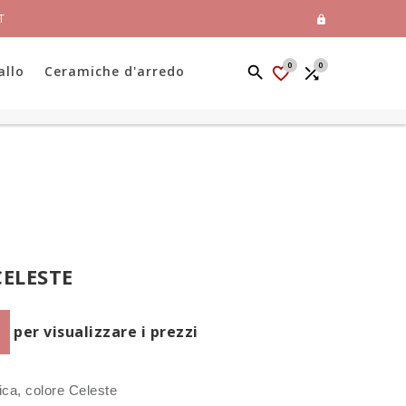
T

0
0
allo
Ceramiche d'arredo


ELESTE
per visualizzare i prezzi
ca, colore Celeste