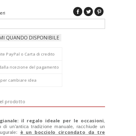
eri
MI QUANDO DISPONIBILE
 PayPal o Carta di credito
dalla ricezione del pagamento
i per cambiare idea
del prodotto
ianale: il regalo ideale per le occasioni
,
o di un’antica tradizione manuale, racchiude un
è un bocciolo circondato da tre
ugurale: