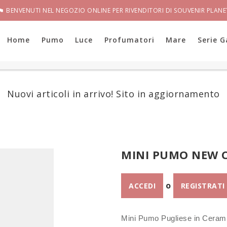
BENVENUTI NEL NEGOZIO ONLINE PER RIVENDITORI DI SOUVENIR PLANE

Home
Pumo
Luce
Profumatori
Mare
Serie G
Nuovi articoli in arrivo! Sito in aggiornamento
MINI PUMO NEW C
o
ACCEDI
REGISTRATI
Mini Pumo Pugliese in Cerami