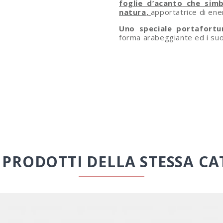
foglie d’acanto
che simbo
natura
,
apportatrice di ene
Uno speciale portafort
forma arabeggiante ed i suoi
I PRODOTTI DELLA STESSA CA