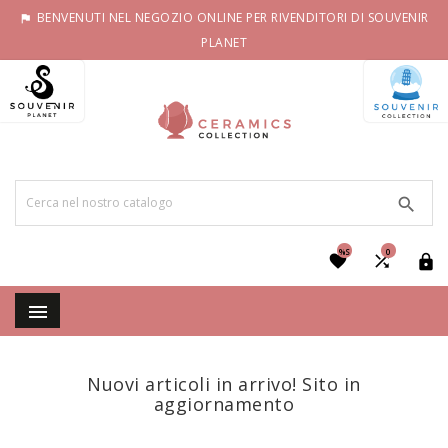
BENVENUTI NEL NEGOZIO ONLINE PER RIVENDITORI DI SOUVENIR

PLANET

%S
0




Nuovi articoli in arrivo! Sito in
aggiornamento