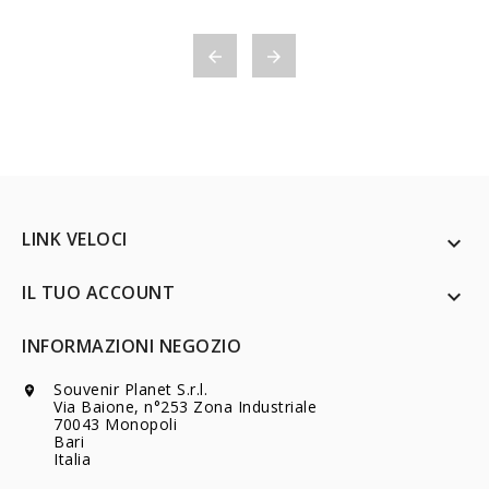


LINK VELOCI

IL TUO ACCOUNT

INFORMAZIONI NEGOZIO
Souvenir Planet S.r.l.

Via Baione, n°253 Zona Industriale
70043 Monopoli
Bari
Italia