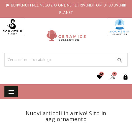
BENVENUTI NEL NEGOZIO ONLINE PER RIVENDITORI DI SOUVENIR

PLANET

%S
0




Nuovi articoli in arrivo! Sito in
aggiornamento