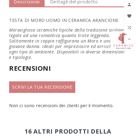
Descrizione
Dettagli del prodotto
AGG


TESTA DI MORO UOMO IN CERAMICA ARANCIONE
LIS

Meravigliose ceramiche tipiche della tradizione siciliana
legate ad una romantica quanto triste leggenda.

Solitamente in coppia raffigurano un Moro e una
giovane donna. Ideali per impreziosire ed arricchire
ogni tipo di ambiente. Disponibili in diverse dimensioni
e tipologie.
RECENSIONI
SCRIVI LA TUA RECENSIONE
Non ci sono recensioni dei clienti per il momento.
16 ALTRI PRODOTTI DELLA