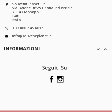
Souvenir Planet S.r.l.

Via Baione, n°253 Zona Industriale
70043 Monopoli
Bari
Italia
+39 080 645 6015

info@souvenirplanet.it

INFORMAZIONI


Seguici Su :