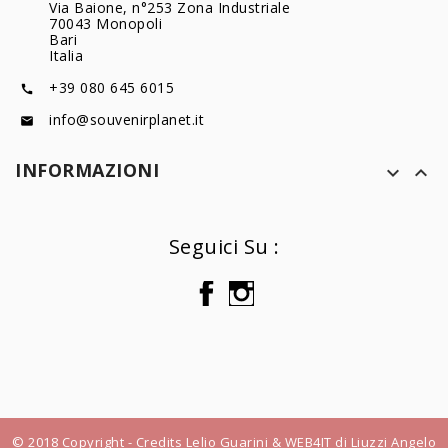
Via Baione, n°253 Zona Industriale
70043 Monopoli
Bari
Italia
+39 080 645 6015

info@souvenirplanet.it

INFORMAZIONI


Seguici Su :
© 2018 Copyright - Credits Lelio Guarini & WEB4IT di Liuzzi Angelo