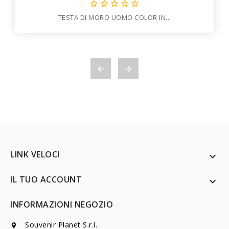





TESTA DI MORO UOMO COLOR IN...


LINK VELOCI

IL TUO ACCOUNT

INFORMAZIONI NEGOZIO
Souvenir Planet S.r.l.
