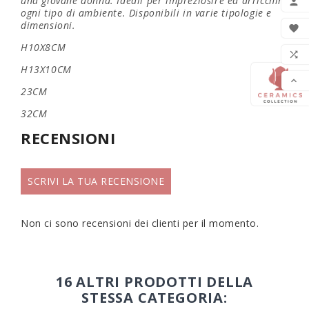
una giovane donna. Ideali per impreziosire ed arricchire

ogni tipo di ambiente. Disponibili in varie tipologie e
dimensioni.

H10X8CM
LIS

H13X10CM

23CM
32CM
RECENSIONI
SCRIVI LA TUA RECENSIONE
Non ci sono recensioni dei clienti per il momento.
16 ALTRI PRODOTTI DELLA
STESSA CATEGORIA: