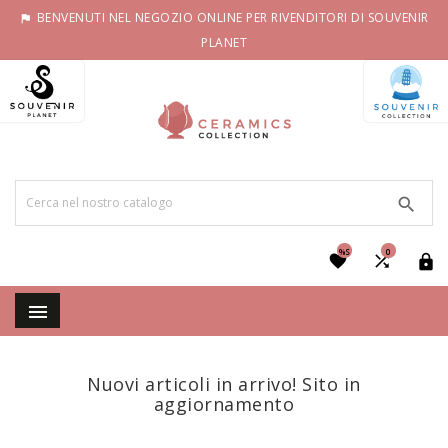
BENVENUTI NEL NEGOZIO ONLINE PER RIVENDITORI DI SOUVENIR

PLANET

%S
0




Nuovi articoli in arrivo! Sito in
aggiornamento