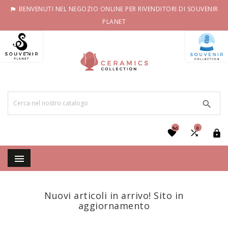
BENVENUTI NEL NEGOZIO ONLINE PER RIVENDITORI DI SOUVENIR

PLANET

%S
0




Nuovi articoli in arrivo! Sito in
aggiornamento