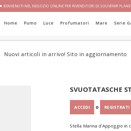
BENVENUTI NEL NEGOZIO ONLINE PER RIVENDITORI DI SOUVENIR PLANE

Home
Pumo
Luce
Profumatori
Mare
Serie G
Nuovi articoli in arrivo! Sito in aggiornamento
SVUOTATASCHE S
o
ACCEDI
REGISTRATI
Stella Marina d'Appoggio in