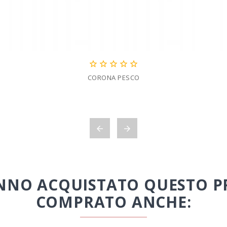





CORONA PESCO


HANNO ACQUISTATO QUESTO
COMPRATO ANCHE: