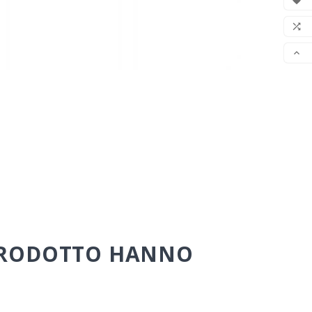

LIS


 PRODOTTO HANNO