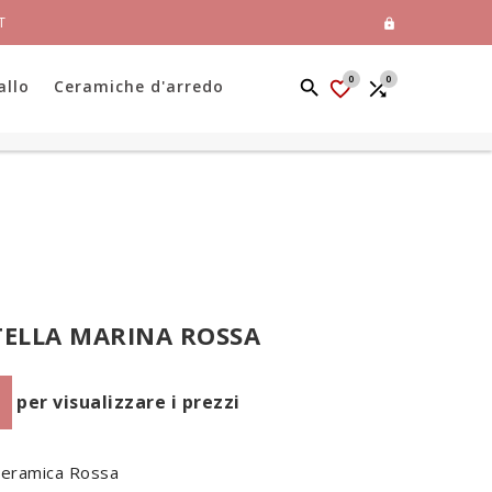
T

0
0
allo
Ceramiche d'arredo


TELLA MARINA ROSSA
per visualizzare i prezzi
 ceramica Rossa