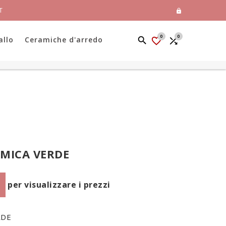
T

0
0
allo
Ceramiche d'arredo


AMICA VERDE
per visualizzare i prezzi
RDE