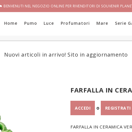
BENVENUTI NEL NEGOZIO ONLINE PER RIVENDITORI DI SOUVENIR PLANE

Home
Pumo
Luce
Profumatori
Mare
Serie G
Nuovi articoli in arrivo! Sito in aggiornamento
FARFALLA IN CER
o
ACCEDI
REGISTRATI
FARFALLA IN CERAMICA VE