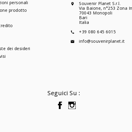
ioni personali
Souvenir Planet S.r.l.

Via Baione, n°253 Zona In
ione prodotto
70043 Monopoli
Bari
Italia
credito
+39 080 645 6015

info@souvenirplanet.it

ste dei desideri
visi
Seguici Su :