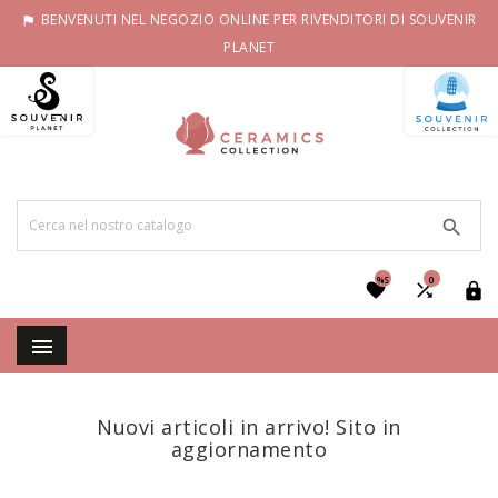
BENVENUTI NEL NEGOZIO ONLINE PER RIVENDITORI DI SOUVENIR

PLANET

%S
0




Nuovi articoli in arrivo! Sito in
aggiornamento