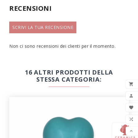
RECENSIONI
SCRIVI LA TUA RECENSIONE
Non ci sono recensioni dei clienti per il momento.
16 ALTRI PRODOTTI DELLA
STESSA CATEGORIA:

AGG


LIS

