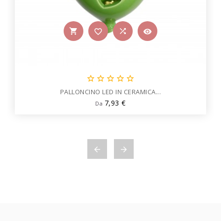









PALLONCINO LED IN CERAMICA...
Prezzo
7,93 €
Da

