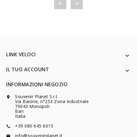


LINK VELOCI

IL TUO ACCOUNT

INFORMAZIONI NEGOZIO
Souvenir Planet S.r.l.

Via Baione, n°253 Zona Industriale
70043 Monopoli
Bari
Italia
+39 080 645 6015

info@souvenirplanet.it
