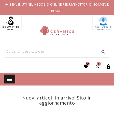
BENVENUTI NEL NEGOZIO ONLINE PER RIVENDITORI DI SOUVENIR

PLANET

%S
0




Nuovi articoli in arrivo! Sito in
aggiornamento