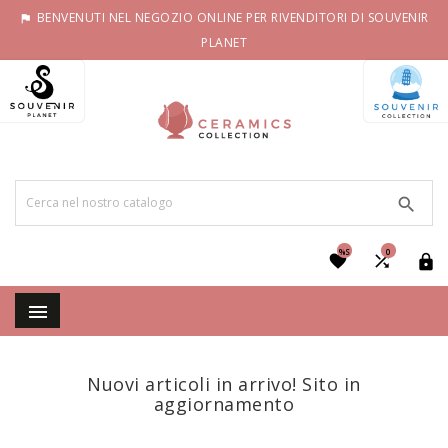
BENVENUTI NEL NEGOZIO ONLINE PER RIVENDITORI DI SOUVENIR

PLANET

%S
0




Nuovi articoli in arrivo! Sito in
aggiornamento