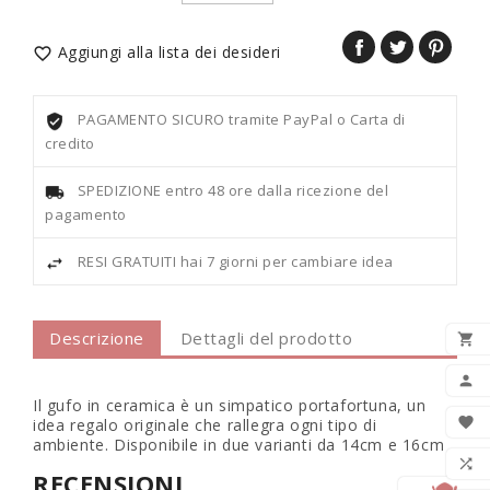
Aggiungi alla lista dei desideri

PAGAMENTO SICURO tramite PayPal o Carta di
credito
SPEDIZIONE entro 48 ore dalla ricezione del
pagamento
RESI GRATUITI hai 7 giorni per cambiare idea
Descrizione
Dettagli del prodotto

AGG

Il gufo in ceramica è un simpatico portafortuna, un

idea regalo originale che rallegra ogni tipo di
ambiente. Disponibile in due varianti da 14cm e 16cm
LIS

RECENSIONI