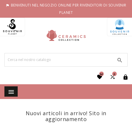
BENVENUTI NEL NEGOZIO ONLINE PER RIVENDITORI DI SOUVENIR

PLANET

%S
0




Nuovi articoli in arrivo! Sito in
aggiornamento