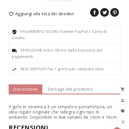
Aggiungi alla lista dei desideri

PAGAMENTO SICURO tramite PayPal o Carta di
credito
SPEDIZIONE entro 48 ore dalla ricezione del
pagamento
RESI GRATUITI hai 7 giorni per cambiare idea
Descrizione
Dettagli del prodotto

AGG

Il gufo in ceramica è un simpatico portafortuna, un

idea regalo originale che rallegra ogni tipo di
ambiente. Disponibile in due varianti da 14cm e 16cm
LIS

RECENSIONI