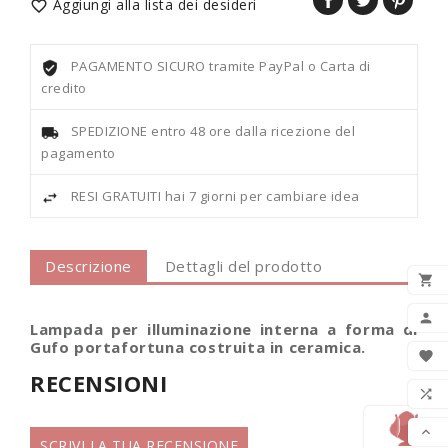
Aggiungi alla lista dei desideri

PAGAMENTO SICURO tramite PayPal o Carta di
credito
SPEDIZIONE entro 48 ore dalla ricezione del
pagamento
RESI GRATUITI hai 7 giorni per cambiare idea
Descrizione
Dettagli del prodotto

AGG

Lampada per illuminazione interna a forma di
Gufo portafortuna costruita
in ceramica.

RECENSIONI
LIS


SCRIVI LA TUA RECENSIONE