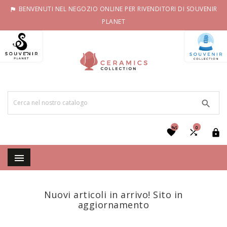
BENVENUTI NEL NEGOZIO ONLINE PER RIVENDITORI DI SOUVENIR

PLANET

%S
0




Nuovi articoli in arrivo! Sito in
aggiornamento