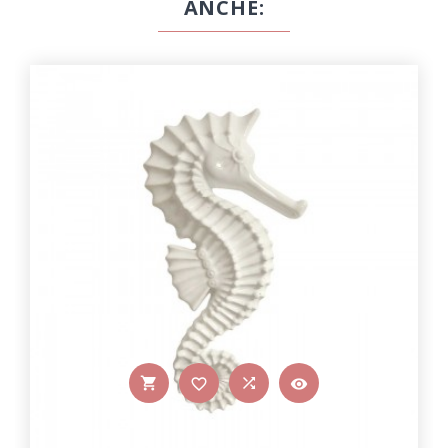
ANCHE:



