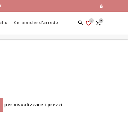
T

0
0
allo
Ceramiche d'arredo


per visualizzare i prezzi