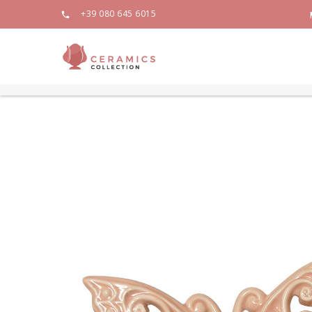
+39 080 645 6015
