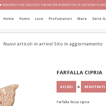
BENVENUTI NEL NEGOZIO ONLINE PER RIVENDITORI DI SOUVENIR PLANE

Home
Pumo
Luce
Profumatori
Mare
Serie G
Nuovi articoli in arrivo! Sito in aggiornamento
FARFALLA CIPRIA
o
ACCEDI
REGISTRATI
Farfalla Rosa cipria