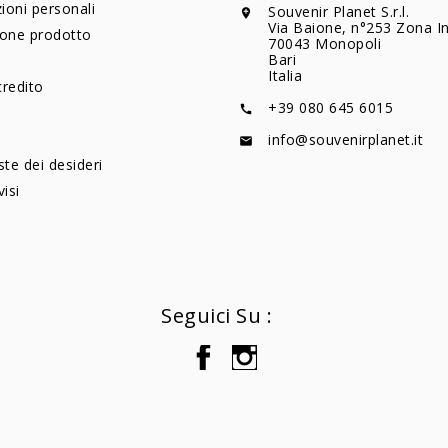
ioni personali
Souvenir Planet S.r.l.

Via Baione, n°253 Zona In
ione prodotto
70043 Monopoli
Bari
Italia
credito
+39 080 645 6015

info@souvenirplanet.it

ste dei desideri
visi
Seguici Su :