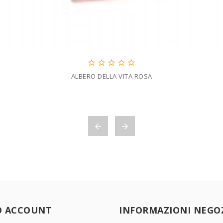





ALBERO DELLA VITA ROSA


O ACCOUNT
INFORMAZIONI NEGO