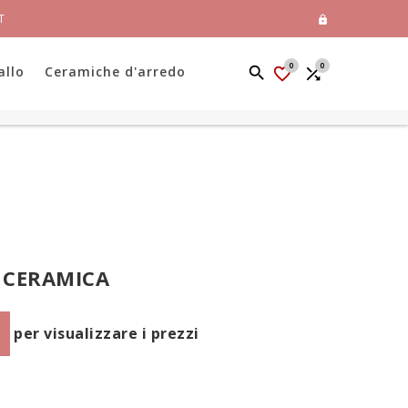
T

0
0
allo
Ceramiche d'arredo


 CERAMICA
per visualizzare i prezzi