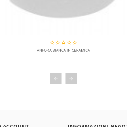





ANFORA BIANCA IN CERAMICA


O ACCOUNT
INFORMAZIONI NEGO