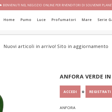
BENVENUTI NEL NEGOZIO ONLINE PER RIVENDITORI DI SOUVENIR PLANE

Home
Pumo
Luce
Profumatori
Mare
Serie G
Nuovi articoli in arrivo! Sito in aggiornamento
ANFORA VERDE IN
o
ACCEDI
REGISTRATI
ANFORA