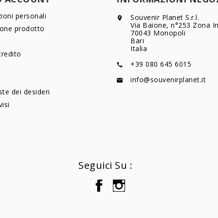
ioni personali
Souvenir Planet S.r.l.

Via Baione, n°253 Zona In
ione prodotto
70043 Monopoli
Bari
Italia
credito
+39 080 645 6015

info@souvenirplanet.it

ste dei desideri
visi
Seguici Su :