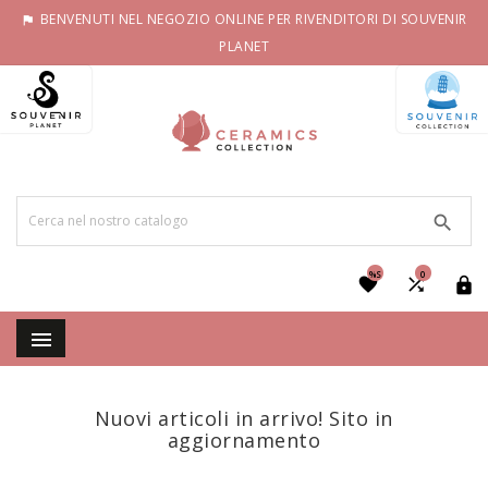
BENVENUTI NEL NEGOZIO ONLINE PER RIVENDITORI DI SOUVENIR

PLANET

%S
0




Nuovi articoli in arrivo! Sito in
aggiornamento