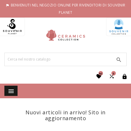
BENVENUTI NEL NEGOZIO ONLINE PER RIVENDITORI DI SOUVENIR

PLANET

%S
0




Nuovi articoli in arrivo! Sito in
aggiornamento