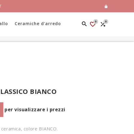
T

0
0
allo
Ceramiche d'arredo


LASSICO BIANCO
per visualizzare i prezzi
n ceramica, colore BIANCO.