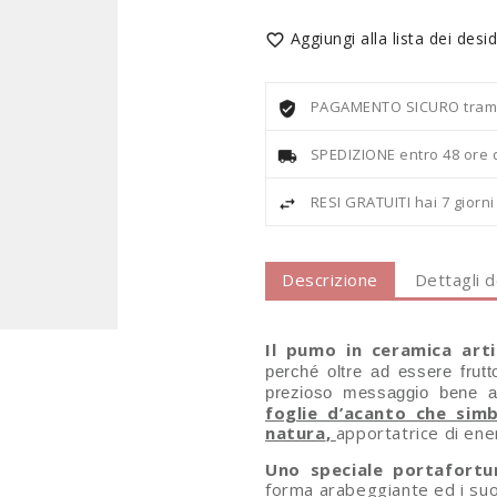
Aggiungi alla lista dei desid

PAGAMENTO SICURO tramite
SPEDIZIONE entro 48 ore 
RESI GRATUITI hai 7 giorn
Descrizione
Dettagli 
Il pumo in ceramica artig
perché oltre ad essere frutt
prezioso messaggio bene a
foglie d’acanto
che simbo
natura
,
apportatrice di ene
Uno speciale portafort
forma arabeggiante ed i suoi