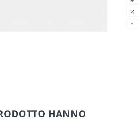

LIS


 PRODOTTO HANNO