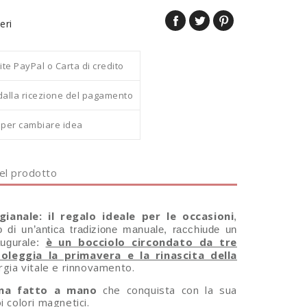
eri
 PayPal o Carta di credito
dalla ricezione del pagamento
i per cambiare idea
del prodotto
ianale: il regalo ideale per le occasioni
,
o di un’antica tradizione manuale, racchiude un
è un bocciolo circondato da tre
ugurale:
leggia la primavera e la rinascita della
rgia vitale e rinnovamento.
una fatto a mano
che conquista con la sua
 colori magnetici.