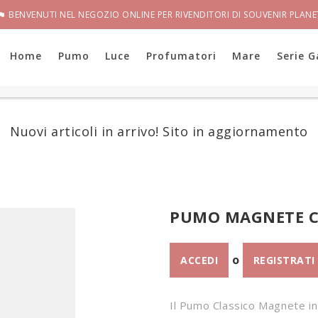
BENVENUTI NEL NEGOZIO ONLINE PER RIVENDITORI DI SOUVENIR PLANE

Home
Pumo
Luce
Profumatori
Mare
Serie G
Nuovi articoli in arrivo! Sito in aggiornamento
PUMO MAGNETE C
o
ACCEDI
REGISTRATI
Il Pumo Classico
Magnete
i