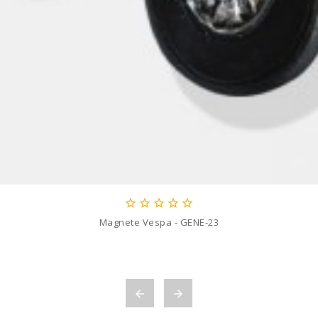





Magnete Vespa - GENE-23

