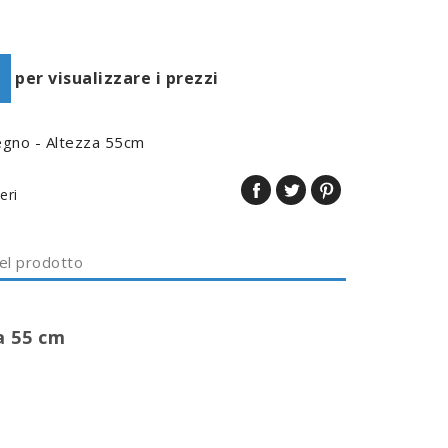
per visualizzare i prezzi
 legno - Altezza 55cm
eri
del prodotto
a 55 cm