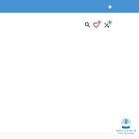

0
0

