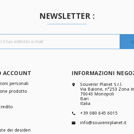
NEWSLETTER :
O ACCOUNT
INFORMAZIONI NEGO
ioni personali
Souvenir Planet S.r.l.

Via Baione, n°253 Zona In
ione prodotto
70043 Monopoli
Bari
Italia
credito
+39 080 645 6015

info@souvenirplanet.it

ste dei desideri