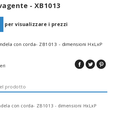
vagente - XB1013
per visualizzare i prezzi
candela con corda- ZB1013 - dimensioni HxLxP
eri
del prodotto
andela con corda- ZB1013 - dimensioni HxLxP