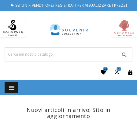
SEI UN RIVENDITORE? REGISTRATI PER VISUALIZZARE I PREZZI


%S
0




Nuovi articoli in arrivo! Sito in
aggiornamento